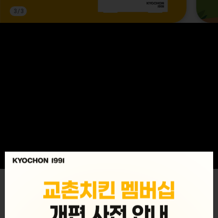
3
/
3
MENU