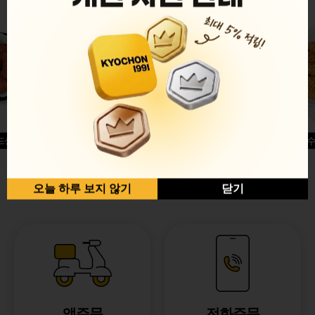
드싱글윙
허니옥수
반반순살[레드+허니]
오늘 하루 보지 않기
닫기
앱주문
전화주문