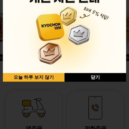
드싱글윙
허니옥수
반반순살[레드+허니]
오늘 하루 보지 않기
닫기
앱주문
전화주문