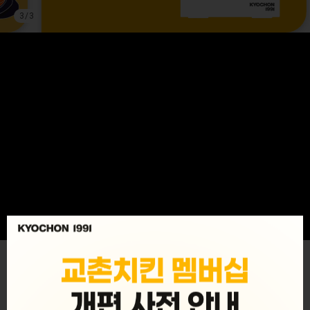
3
/
3
MENU