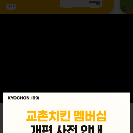
3
/
3
MENU