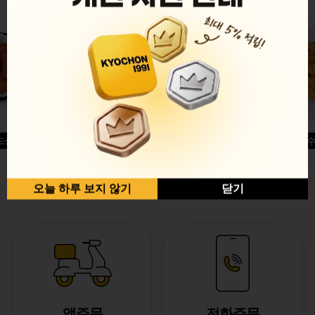
드싱글윙
허니옥수
반반순살[레드+허니]
오늘 하루 보지 않기
닫기
앱주문
전화주문