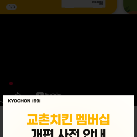
3
/
3
MENU