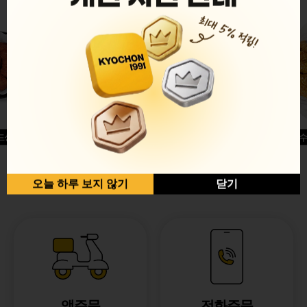
드싱글윙
허니옥수
반반순살[레드+허니]
오늘 하루 보지 않기
닫기
앱주문
전화주문