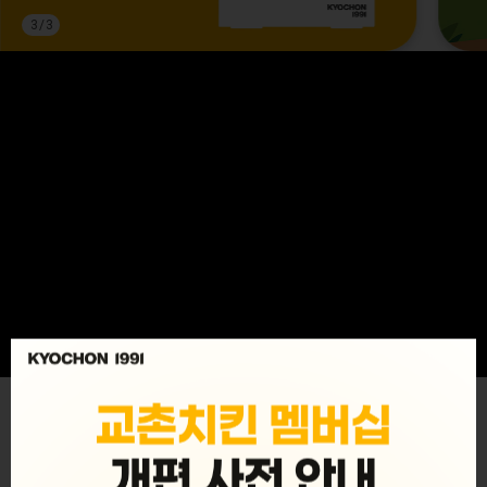
3
/
3
MENU