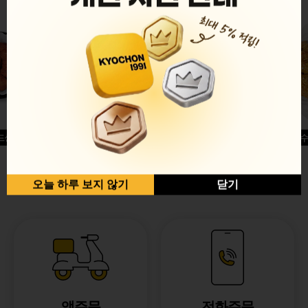
드싱글윙
허니옥수
반반순살[레드+허니]
오늘 하루 보지 않기
닫기
앱주문
전화주문