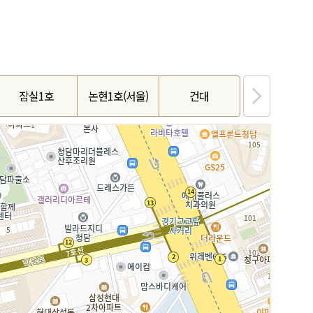
잠실1호
논현1호(서울)
건대
성수역