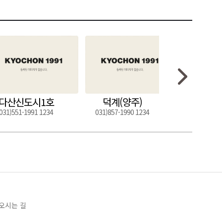
다산신도시1호
덕계(양주)
도구
031)551-1991 1234
031)857-1990 1234
054)272-0
오시는 길