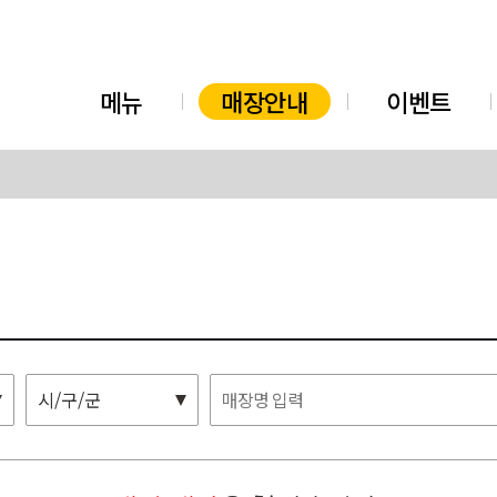
메뉴
매장안내
이벤트
시/구/군