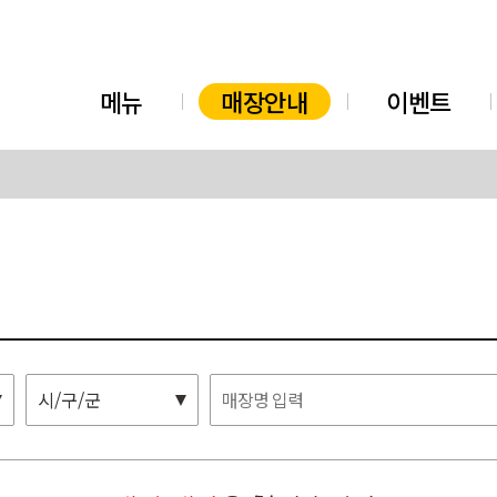
메뉴
매장안내
이벤트
시/구/군