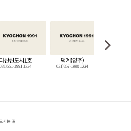
다산신도시1호
덕계(양주)
도구
031)551-1991 1234
031)857-1990 1234
054)272-0
오시는 길