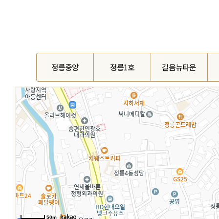
정릉중앙
정릉1호
길음뉴타운
50m