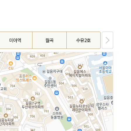
미아역
월곡
수유2호
번동