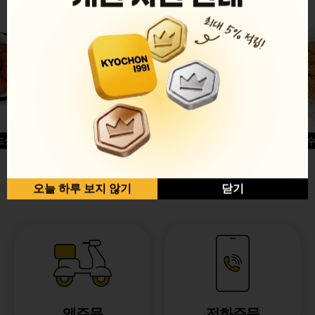
드싱글윙
허니옥수
반반순살[레드+허니]
오늘 하루 보지 않기
닫기
앱주문
전화주문