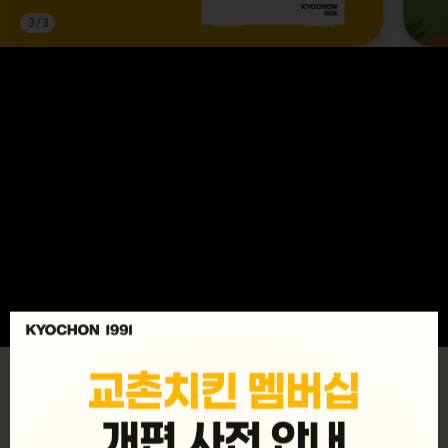
3
/
3
MENU