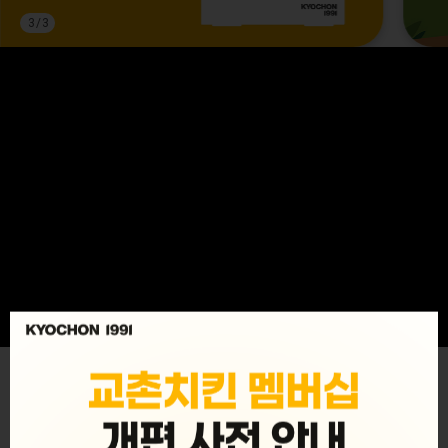
3
/
3
MENU