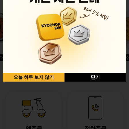
드싱글윙
허니옥수
반반순살[레드+허니]
오늘 하루 보지 않기
닫기
앱주문
전화주문