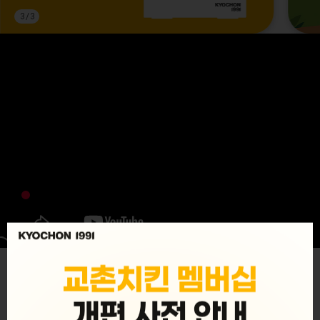
3
/
3
MENU