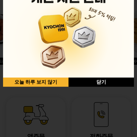
드싱글윙
허니옥수
반반순살[레드+허니]
오늘 하루 보지 않기
닫기
앱주문
전화주문