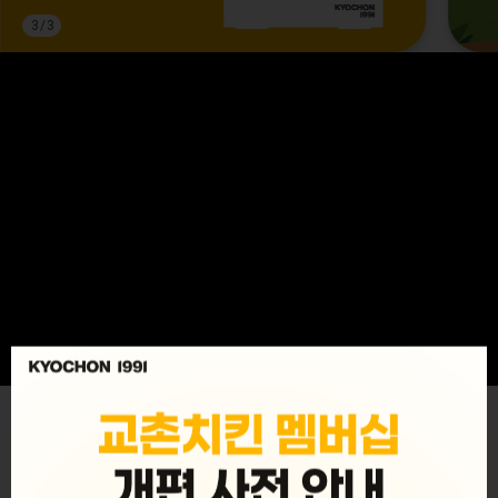
3
/
3
MENU