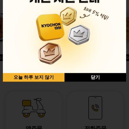
드싱글윙
허니옥수
반반순살[레드+허니]
오늘 하루 보지 않기
닫기
앱주문
전화주문