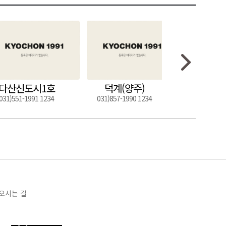
다산신도시1호
덕계(양주)
도구
031)551-1991 1234
031)857-1990 1234
054)272-0
오시는 길