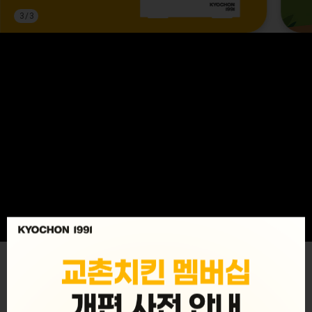
3
/
3
MENU