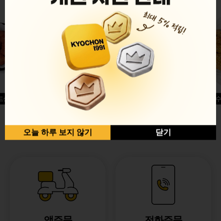
드싱글윙
허니옥수
반반순살[레드+허니]
오늘 하루 보지 않기
닫기
앱주문
전화주문