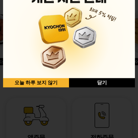
드싱글윙
허니옥수
반반순살[레드+허니]
오늘 하루 보지 않기
닫기
앱주문
전화주문