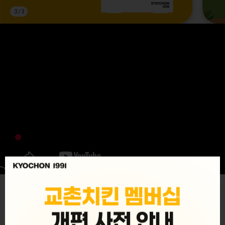
3
/
3
MENU