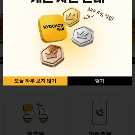
드싱글윙
허니옥수
반반순살[레드+허니]
오늘 하루 보지 않기
닫기
앱주문
전화주문