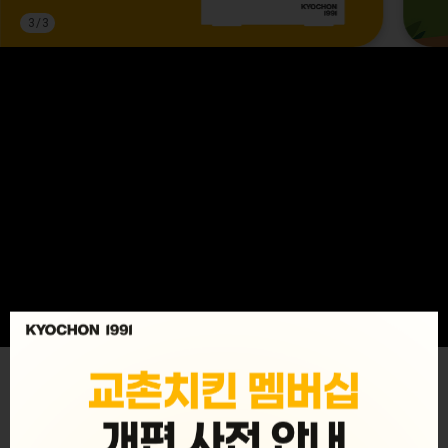
3
/
3
MENU