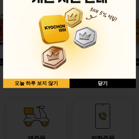
드싱글윙
허니옥수
반반순살[레드+허니]
오늘 하루 보지 않기
닫기
앱주문
전화주문