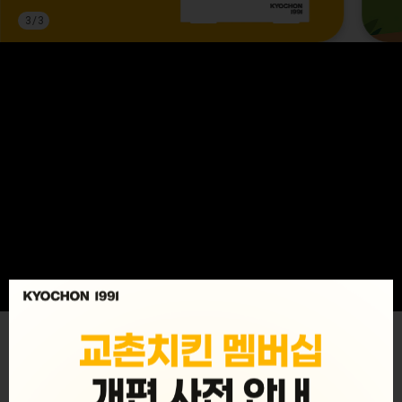
3
/
3
MENU