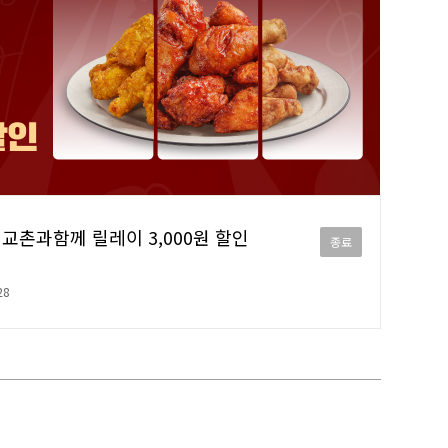
 교촌과함께 릴레이 3,000원 할인
종료
28