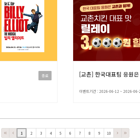
[교촌] 한국대표팀 응원은
종료
이벤트기간 : 2026-06-12 ~ 2026-06-
1
2
3
4
5
6
7
8
9
10