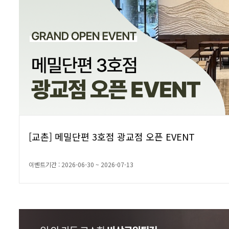
[교촌] 메밀단편 3호점 광교점 오픈 EVENT
이벤트기간 : 2026-06-30 ~ 2026-07-13