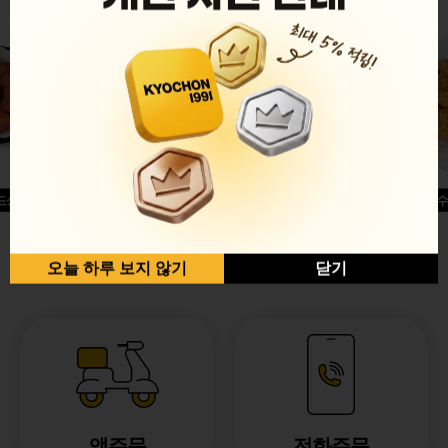
드싱글윙
허니옥수
반반순살[레드+허니]
오늘 하루 보지 않기
닫기
앱주문
전화주문