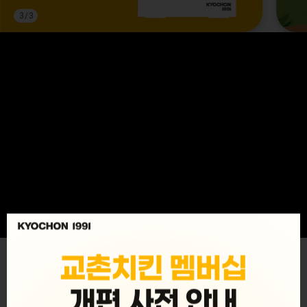
3
/
3
MENU