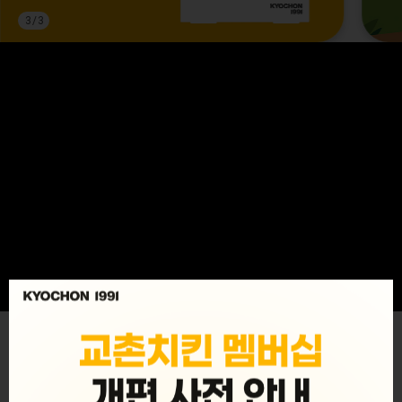
3
/
3
MENU