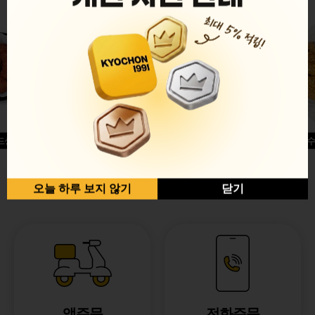
드싱글윙
허니옥수
반반순살[레드+허니]
오늘 하루 보지 않기
닫기
앱주문
전화주문