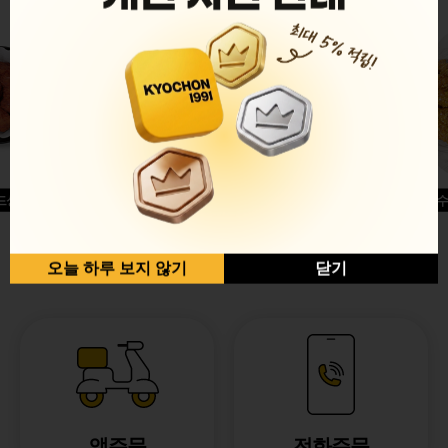
드싱글윙
허니옥수
반반순살[레드+허니]
오늘 하루 보지 않기
닫기
앱주문
전화주문