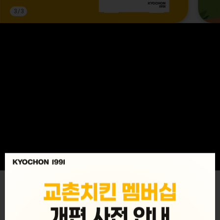
3
/
3
MENU