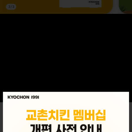
3
/
3
MENU