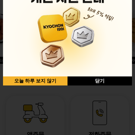
드싱글윙
허니옥수
반반순살[레드+허니]
오늘 하루 보지 않기
닫기
앱주문
전화주문