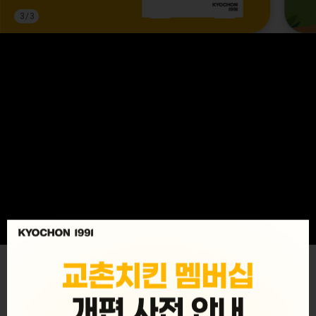
3
/
3
MENU