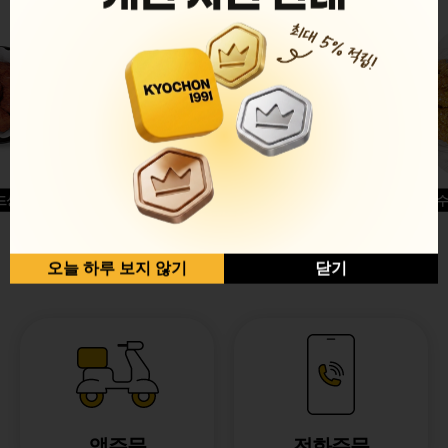
드싱글윙
허니옥수
반반순살[레드+허니]
오늘 하루 보지 않기
닫기
앱주문
전화주문