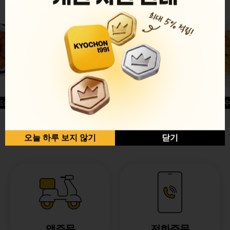
드싱글윙
허니옥수
반반순살[레드+허니]
오늘 하루 보지 않기
닫기
앱주문
전화주문