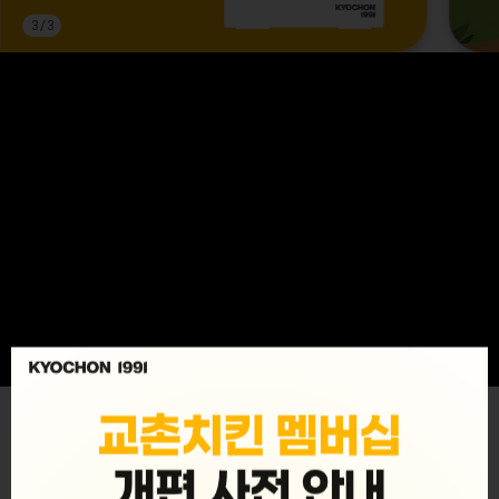
3
/
3
MENU