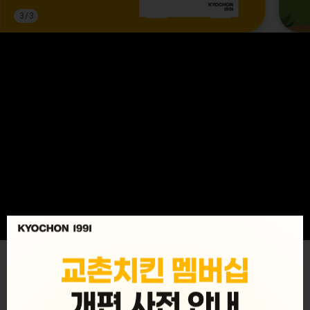
3
/
3
MENU