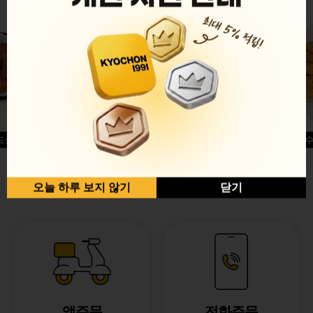
드싱글윙
허니옥수
반반순살[레드+허니]
오늘 하루 보지 않기
닫기
앱주문
전화주문