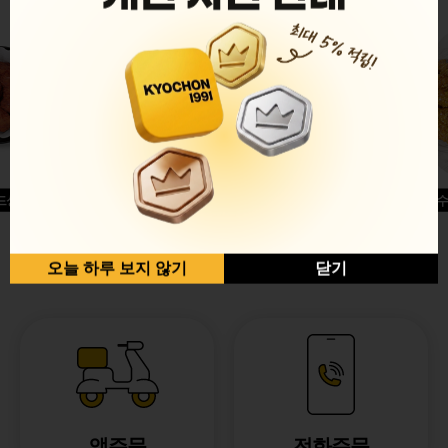
드싱글윙
허니옥수
반반순살[레드+허니]
오늘 하루 보지 않기
닫기
앱주문
전화주문