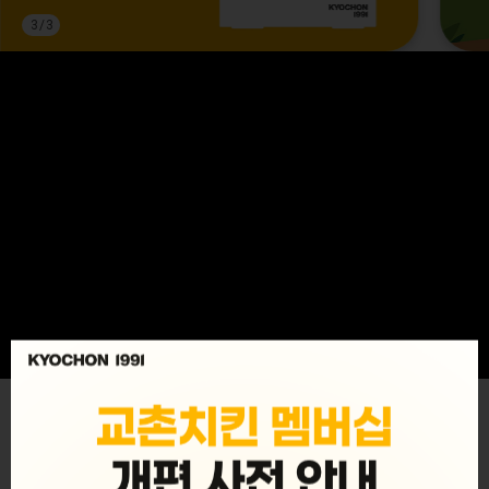
3
/
3
MENU