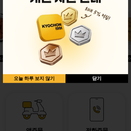
드싱글윙
허니옥수
반반순살[레드+허니]
오늘 하루 보지 않기
닫기
앱주문
전화주문