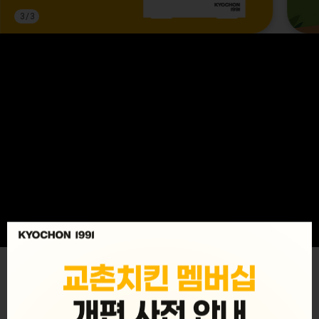
3
/
3
MENU