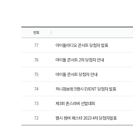
번호
77
아이돌라디오 콘서트 당첨자 발표
76
마이돌 콘서트 2차 당첨자 안내
75
마이돌 콘서트 당첨자 안내
74
허니점보윙 5행시 EVENT 당첨자 발표
73
제3회 촌스러버 선발대회
72
펩시 썸머 페스타 2023 4차 당첨자발표