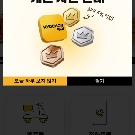
드싱글윙
허니옥수
반반순살[레드+허니]
오늘 하루 보지 않기
닫기
앱주문
전화주문