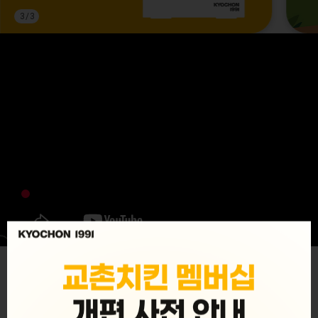
3
/
3
MENU