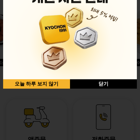
드싱글윙
허니옥수
반반순살[레드+허니]
오늘 하루 보지 않기
닫기
앱주문
전화주문