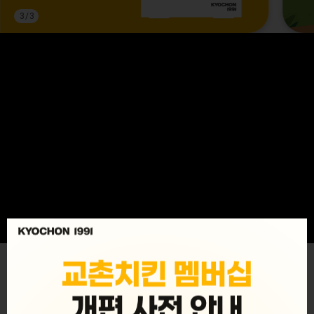
3
/
3
MENU