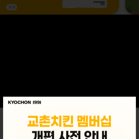
3
/
3
MENU