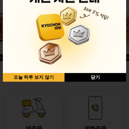
드싱글윙
허니옥수
반반순살[레드+허니]
오늘 하루 보지 않기
닫기
앱주문
전화주문